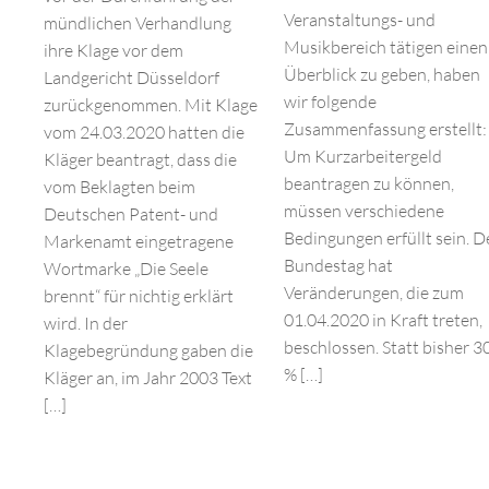
Veranstaltungs- und
mündlichen Verhandlung
Musikbereich tätigen einen
ihre Klage vor dem
Überblick zu geben, haben
Landgericht Düsseldorf
wir folgende
zurückgenommen. Mit Klage
Zusammenfassung erstellt:
vom 24.03.2020 hatten die
Um Kurzarbeitergeld
Kläger beantragt, dass die
beantragen zu können,
vom Beklagten beim
müssen verschiedene
Deutschen Patent- und
Bedingungen erfüllt sein. D
Markenamt eingetragene
Bundestag hat
Wortmarke „Die Seele
Veränderungen, die zum
brennt“ für nichtig erklärt
01.04.2020 in Kraft treten,
wird. In der
beschlossen. Statt bisher 3
Klagebegründung gaben die
% […]
Kläger an, im Jahr 2003 Text
[…]