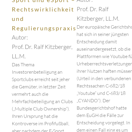
Prof. Dr. Ralf
Rechtswirklichkeit
Kitzberger, LL.M.
und
Der europäische Gerichtsh
Regulierungspraxis
hat sich in seiner jüngsten
Autor:
Entscheidung damit
Prof. Dr. Ralf Kitzberger,
auseinandergesetzt, ob die
LL.M.
Plattformen wie Youtube f
Urheberrechtsverletzunge
Das Thema
ihrer Nutzen haften müsse
Investorenbeteiligung an
(Urteil in den verbundenen
Sportclubs erreicht seit jeher
Rechtssachen C-682/18
die Gemüter, in letzter Zeit
„Youtube“ und C-683/18
vermehrt auch die
„CYANDO“). Der
Mehrfachbeteiligung an Clubs
Bundesgerichtshof hatte
(„Multiple Club Ownership“).
dem EuGH die Fälle zur
Ihren Ursprung hat die
Entscheidung vorgelegt. In
Kontroverse im Profifußball,
dem einen Fall ging es um
aber nachdem der E-Sport