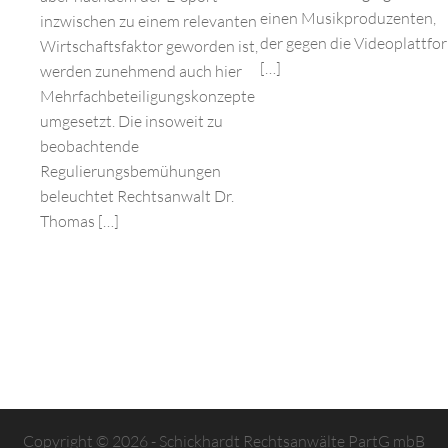
einen Musikproduzenten,
inzwischen zu einem relevanten
der gegen die Videoplattfo
Wirtschaftsfaktor geworden ist,
[…]
werden zunehmend auch hier
Mehrfachbeteiligungskonzepte
umgesetzt. Die insoweit zu
beobachtende
Regulierungsbemühungen
beleuchtet Rechtsanwalt Dr.
Thomas […]
Copyright © 2026 - Schickhardt Rechtsanwälte PartG mbB