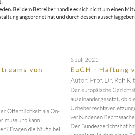
t.
den. Bei dem Betreiber handle es sich nicht um einen Mitve
nstaltung angeordnet hat und durch dessen ausschlaggebend
5 Juli 2021
Streams von
EuGH - Haftung 
Autor:
Prof. Dr. Ralf Ki
Der europäische Gerichtsh
auseinandergesetzt, ob di
Urheberrechtsverletzungen
r Öffentlichkeit als On-
verbundenen Rechtssache
r muss und kann
Der Bundesgerichtshof ha
en? Fragen die häufig bei