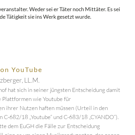
ranstalter. Weder sei er Täter noch Mittäter. Es sei
e Tätigkeit sie ins Werk gesetzt wurde.
von YouTube
tzberger, LL.M.
of hat sich in seiner jüngsten Entscheidung damit
e Plattformen wie Youtube für
 ihrer Nutzen haften müssen (Urteil in den
n C-682/18 „Youtube“ und C-683/18 „CYANDO“).
tte dem EuGH die Fälle zur Entscheidung