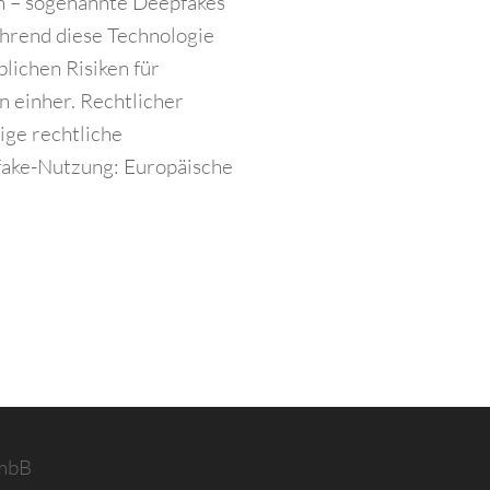
n – sogenannte Deepfakes
ährend diese Technologie
blichen Risiken für
n einher. Rechtlicher
ige rechtliche
ake-Nutzung: Europäische
 mbB