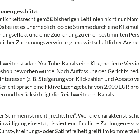
Klonen geschützt
nlichkeitsrecht gemäß bisherigen Leitlinien nicht nur Nam
bei ist es unerheblich, ob die Stimme durch eine KI simu
nnungseffekt und eine Zuordnung zu einer bestimmten Pers
blicher Zuordnungsverwirrung und wirtschaftlicher Ausbe
eichweitenstarken YouTube-Kanals eine KI-generierte Ver
ebshop beworben wurde. Nach Auffassung des Gerichts beda
nteressen (z. B. Steigerung von Klickzahlen und Absatz) v
ericht sprach eine fiktive Lizenzgebühr von 2.000 EUR pro 
 und berücksichtigt die Reichweite des Kanals.
r Stimmen ist nicht „rechtsfrei“. Wer die charakteristisc
willigung einsetzt, riskiert empfindliche Zahlungen – so
Kunst-, Meinungs- oder Satirefreiheit greift im kommerzi