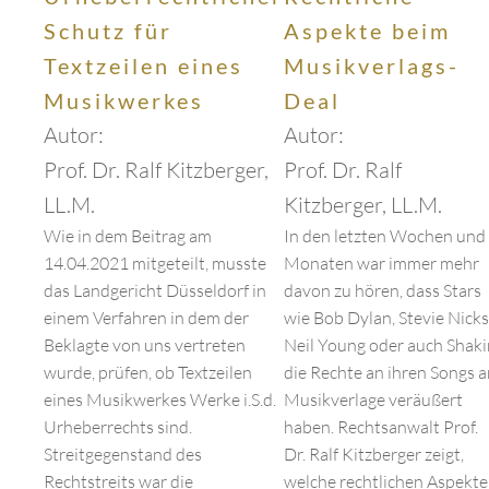
Schutz für
Aspekte beim
Textzeilen eines
Musikverlags-
Musikwerkes
Deal
Autor:
Autor:
Prof. Dr. Ralf Kitzberger,
Prof. Dr. Ralf
LL.M.
Kitzberger, LL.M.
Wie in dem Beitrag am
In den letzten Wochen und
14.04.2021 mitgeteilt, musste
Monaten war immer mehr
das Landgericht Düsseldorf in
davon zu hören, dass Stars
einem Verfahren in dem der
wie Bob Dylan, Stevie Nicks
Beklagte von uns vertreten
Neil Young oder auch Shaki
wurde, prüfen, ob Textzeilen
die Rechte an ihren Songs 
eines Musikwerkes Werke i.S.d.
Musikverlage veräußert
Urheberrechts sind.
haben. Rechtsanwalt Prof.
Streitgegenstand des
Dr. Ralf Kitzberger zeigt,
Rechtstreits war die
welche rechtlichen Aspekte