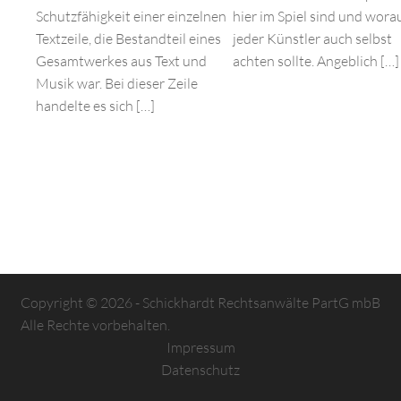
Schutzfähigkeit einer einzelnen
hier im Spiel sind und wora
Textzeile, die Bestandteil eines
jeder Künstler auch selbst
Gesamtwerkes aus Text und
achten sollte. Angeblich […]
Musik war. Bei dieser Zeile
handelte es sich […]
Copyright © 2026 - Schickhardt Rechtsanwälte PartG mbB
Alle Rechte vorbehalten.
Impressum
Datenschutz