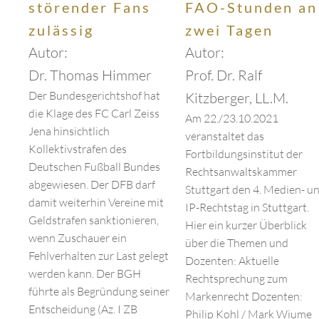
störender Fans
FAO-Stunden an
zulässig
zwei Tagen
Autor:
Autor:
Dr. Thomas Himmer
Prof. Dr. Ralf
Der Bundesgerichtshof hat
Kitzberger, LL.M.
die Klage des FC Carl Zeiss
Am 22./23.10.2021
Jena hinsichtlich
veranstaltet das
Kollektivstrafen des
Fortbildungsinstitut der
Deutschen Fußball Bundes
Rechtsanwaltskammer
abgewiesen. Der DFB darf
Stuttgart den 4. Medien- u
damit weiterhin Vereine mit
IP-Rechtstag in Stuttgart.
Geldstrafen sanktionieren,
Hier ein kurzer Überblick
wenn Zuschauer ein
über die Themen und
Fehlverhalten zur Last gelegt
Dozenten: Aktuelle
werden kann. Der BGH
Rechtsprechung zum
führte als Begründung seiner
Markenrecht Dozenten:
Entscheidung (Az. I ZB
Philip Kohl / Mark Wiume