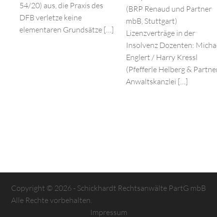
54/20) aus, die Praxis des
(BRP Renaud und Partner
DFB verletze keine
mbB, Stuttgart)
elementaren Grundsätze […]
Lizenzverträge in der
Insolvenz Dozenten: Micha
Englert / Harry Kressl
(Pfefferle Helberg & Partner
Anwaltskanzlei […]
Copyright © 2026 - Schickhardt Rechtsanwälte PartG mbB
Alle Rechte vorbehalten.
Impressum