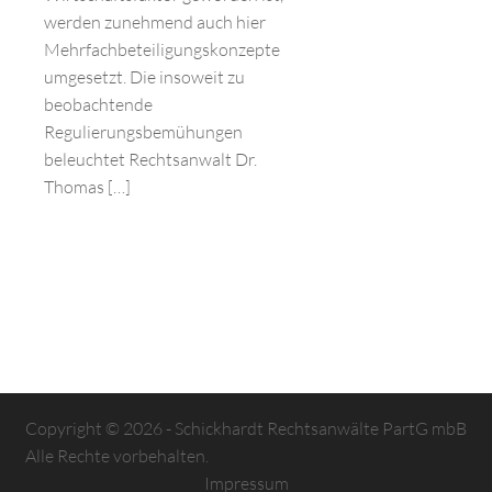
werden zunehmend auch hier
Mehrfachbeteiligungskonzepte
umgesetzt. Die insoweit zu
beobachtende
Regulierungsbemühungen
beleuchtet Rechtsanwalt Dr.
Thomas […]
Copyright © 2026 - Schickhardt Rechtsanwälte PartG mbB
Alle Rechte vorbehalten.
Impressum