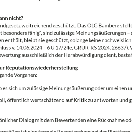
ann nicht?
rundgesetz weitreichend geschützt. Das OLG Bamberg stell
t besonders fähig“, sind zulässige Meinungsäußerungen – a
enthält, bleibt sie geschützt, solange keine nachweislic
luss v. 14.06.2024 – 6 U 17/24e, GRUR-RS 2024, 26637)
Bewertung ausschließlich der Herabwürdigung dient, beste
e zur Reputationswiederherstellung
lgende Vorgehen:
b es sich um zulässige Meinungsäußerung oder um einen un
voll, öffentlich wertschätzend auf Kritik zu antworten und
önlicher Dialog mit dem Bewertenden eine Rücknahme ode
rstößen ist eine formale Beanstandung bei der Plattform mö