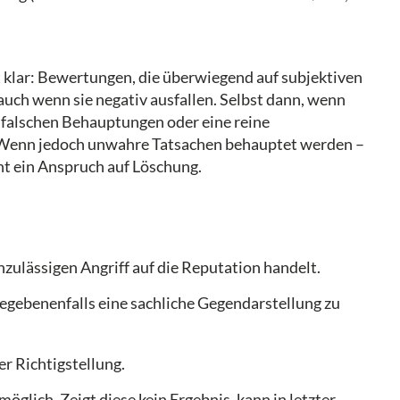
t klar: Bewertungen, die überwiegend auf subjektiven
uch wenn sie negativ ausfallen. Selbst dann, wenn
h falschen Behauptungen oder eine reine
. Wenn jedoch unwahre Tatsachen behauptet werden –
ht ein Anspruch auf Löschung.
zulässigen Angriff auf die Reputation handelt.
 gegebenenfalls eine sachliche Gegendarstellung zu
r Richtigstellung.
glich. Zeigt diese kein Ergebnis, kann in letzter