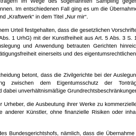
rägern im Wege des sogenannten Sampling gegenüb
n können. Im entschiedenen Fall ging es um die Übern
d „Kraftwerk“ in dem Titel „Nur mir“.
m Urteil festgehalten, dass die gesetzlichen Vorschrifte
Abs. 1 UrhG) mit der Kunstfreiheit aus Art. 5 Abs. 3 S
uslegung und Anwendung betrauten Gerichten hinrei
igungsfreiheit einerseits und des eigentumsrechtlichen
cheidung betont, dass die Zivilgerichte bei der Ausl
g zwischen dem Eigentumsschutz der Tonträger
d dabei unverhältnismäßige Grundrechtsbeschränkungen
er Urheber, die Ausbeutung ihrer Werke zu kommerzie
e anderer Künstler, ohne finanzielle Risiken oder inh
es Bundesgerichtshofs, nämlich, dass die Übernahme s