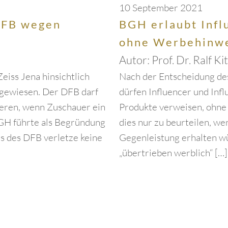
10 September 2021
DFB wegen
BGH erlaubt Infl
ohne Werbehinw
Autor:
Prof. Dr. Ralf Ki
eiss Jena hinsichtlich
Nach der Entscheidung de
bgewiesen. Der DFB darf
dürfen Influencer und Infl
ieren, wenn Zuschauer ein
Produkte verweisen, ohne 
BGH führte als Begründung
dies nur zu beurteilen, w
is des DFB verletze keine
Gegenleistung erhalten w
„übertrieben werblich“ […]