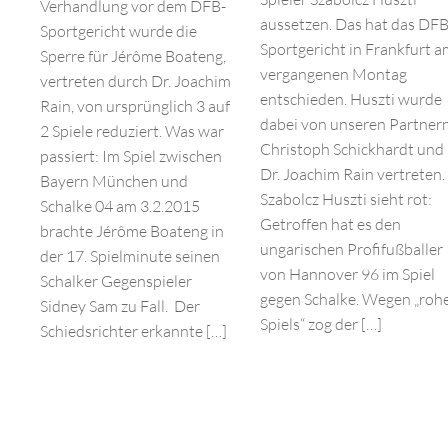
Verhandlung vor dem DFB-
aussetzen. Das hat das DFB
Sportgericht wurde die
Sportgericht in Frankfurt 
Sperre für Jérôme Boateng,
vergangenen Montag
vertreten durch Dr. Joachim
entschieden. Huszti wurde
Rain, von ursprünglich 3 auf
dabei von unseren Partner
2 Spiele reduziert. Was war
Christoph Schickhardt und
passiert: Im Spiel zwischen
Dr. Joachim Rain vertreten.
Bayern München und
Szabolcz Huszti sieht rot:
Schalke 04 am 3.2.2015
Getroffen hat es den
brachte Jérôme Boateng in
ungarischen Profifußballer
der 17. Spielminute seinen
von Hannover 96 im Spiel
Schalker Gegenspieler
gegen Schalke. Wegen „roh
Sidney Sam zu Fall. Der
Spiels“ zog der […]
Schiedsrichter erkannte […]