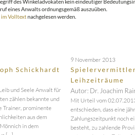
griff des Winkeladvokaten kein eindeutiger Bedeutungsin
n Beruf eines Anwalts ordnungsgemäß auszuüben.
 im Volltext
nachgelesen werden.
9 November 2013
toph Schickhardt
Spielervermittle
Leihzeiträume
 Leib und Seele Anwalt für
Autor:
Dr. Joachim Rai
ten zählen bekannte und
Mit Urteil vom 02.07.201
e Trainer, prominente
entschieden, dass eine jäh
nlichkeiten aus dem
Zahlungszeitpunkt noch ei
s Mönnich in dem
besteht, zu zahlende Provi