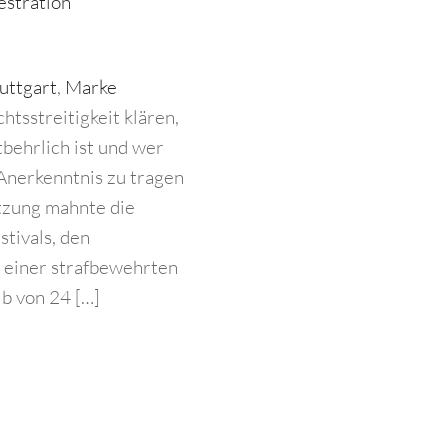
estration
uttgart
,
Marke
tsstreitigkeit klären,
ehrlich ist und wer
Anerkenntnis zu tragen
tzung mahnte die
stivals, den
 einer strafbewehrten
b von 24 […]