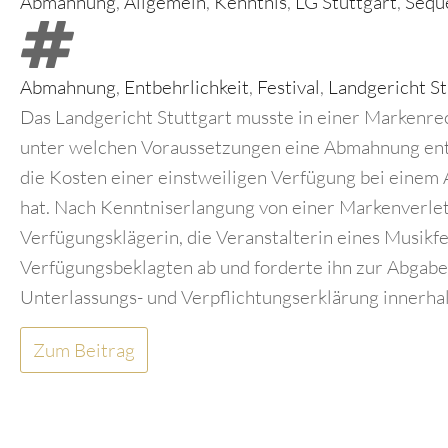
Abmahnung
,
Allgemein
,
Kenntnis
,
LG Stuttgart
,
Sequ
Abmahnung
,
Entbehrlichkeit
,
Festival
,
Landgericht St
Das Landgericht Stuttgart musste in einer Markenrech
unter welchen Voraussetzungen eine Abmahnung entb
die Kosten einer einstweiligen Verfügung bei einem 
hat. Nach Kenntniserlangung von einer Markenverle
Verfügungsklägerin, die Veranstalterin eines Musikfe
Verfügungsbeklagten ab und forderte ihn zur Abgabe
Unterlassungs- und Verpflichtungserklärung innerhal
Zum Beitrag