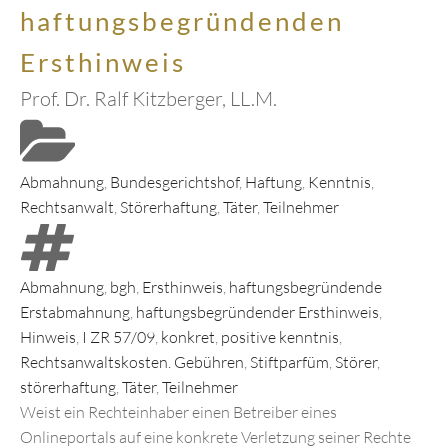
haftungsbegründenden
Ersthinweis
Prof. Dr. Ralf Kitzberger, LL.M.
Abmahnung
,
Bundesgerichtshof
,
Haftung
,
Kenntnis
,
Rechtsanwalt
,
Störerhaftung
,
Täter
,
Teilnehmer
Abmahnung
,
bgh
,
Ersthinweis
,
haftungsbegründende
Erstabmahnung
,
haftungsbegründender Ersthinweis
,
Hinweis
,
I ZR 57/09
,
konkret
,
positive kenntnis
,
Rechtsanwaltskosten. Gebühren
,
Stiftparfüm
,
Störer
,
störerhaftung
,
Täter
,
Teilnehmer
Weist ein Rechteinhaber einen Betreiber eines
Onlineportals auf eine konkrete Verletzung seiner Rechte